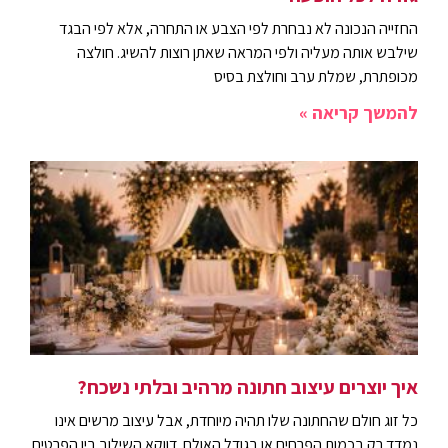
החזייה הנכונה לא נבחרת לפי הצבע או התחרה, אלא לפי הבגד
שילבש אותה מעליה ולפי המראה שאתן רוצות להשיג. חולצה
מכופתרת, שמלת ערב וחולצת בסיס
להמשך קריאה »
איך יוצרים עיצוב חתונה מרהיב ובלתי נשכח?
כל זוג חולם שהחתונה שלו תהיה מיוחדת, אבל עיצוב מרשים אינו
נמדד רק בכמות הפרחים או בגודל האולם. דווקא השילוב בין הפרטים