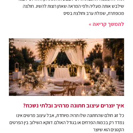
שילבש אותה מעליה ולפי המראה שאתן רוצות להשיג. חולצה
מכופתרת, שמלת ערב וחולצת בסיס
להמשך קריאה »
איך יוצרים עיצוב חתונה מרהיב ובלתי נשכח?
כל זוג חולם שהחתונה שלו תהיה מיוחדת, אבל עיצוב מרשים אינו
נמדד רק בכמות הפרחים או בגודל האולם. דווקא השילוב בין הפרטים
הקטנים הוא שיוצר