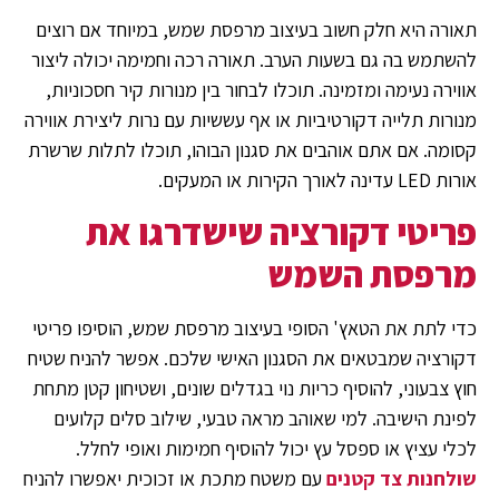
תאורה היא חלק חשוב בעיצוב מרפסת שמש, במיוחד אם רוצים
להשתמש בה גם בשעות הערב. תאורה רכה וחמימה יכולה ליצור
אווירה נעימה ומזמינה. תוכלו לבחור בין מנורות קיר חסכוניות,
מנורות תלייה דקורטיביות או אף עששיות עם נרות ליצירת אווירה
קסומה. אם אתם אוהבים את סגנון הבוהו, תוכלו לתלות שרשרת
אורות LED עדינה לאורך הקירות או המעקים.
פריטי דקורציה שישדרגו את
מרפסת השמש
כדי לתת את הטאץ' הסופי בעיצוב מרפסת שמש, הוסיפו פריטי
דקורציה שמבטאים את הסגנון האישי שלכם. אפשר להניח שטיח
חוץ צבעוני, להוסיף כריות נוי בגדלים שונים, ושטיחון קטן מתחת
לפינת הישיבה. למי שאוהב מראה טבעי, שילוב סלים קלועים
לכלי עציץ או ספסל עץ יכול להוסיף חמימות ואופי לחלל.
שולחנות צד קטנים
עם משטח מתכת או זכוכית יאפשרו להניח