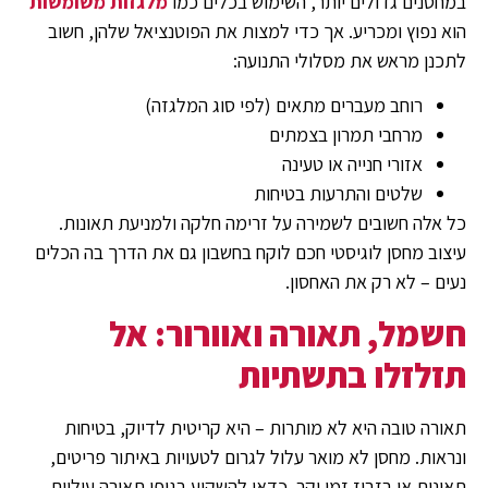
במחסנים גדולים יותר, השימוש בכלים כמו
מלגזות משומשות
הוא נפוץ ומכריע. אך כדי למצות את הפוטנציאל שלהן, חשוב
לתכנן מראש את מסלולי התנועה:
רוחב מעברים מתאים (לפי סוג המלגזה)
מרחבי תמרון בצמתים
אזורי חנייה או טעינה
שלטים והתרעות בטיחות
כל אלה חשובים לשמירה על זרימה חלקה ולמניעת תאונות.
עיצוב מחסן לוגיסטי חכם לוקח בחשבון גם את הדרך בה הכלים
נעים – לא רק את האחסון.
חשמל, תאורה ואוורור: אל
תזלזלו בתשתיות
תאורה טובה היא לא מותרות – היא קריטית לדיוק, בטיחות
ונראות. מחסן לא מואר עלול לגרום לטעויות באיתור פריטים,
תאונות או בזבוז זמן יקר. כדאי להשקיע בגופי תאורה עיליים