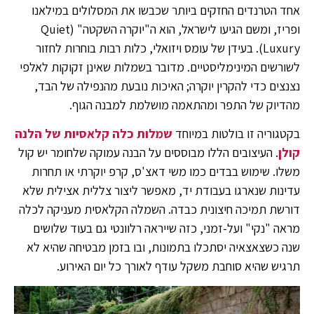
אחד הטרנדים החזקים ביותר שכבשו את המסלולים במילאנו
ופריז, ומשם הגיעו לישראל, הוא ה"יוקרה השקטה" (Quiet
Luxury). בעידן של עומס ויזואלי, כלות רבות בוחרות לחזור
לשורשים המינימליסטיים. מדובר בשמלות שאינן זקוקות לאלפי
נצנצים כדי להקרין יוקרה; האיכות נובעת מהנפילה של הבד,
מהדיוק של התפר ומהתאמה מושלמת למבנה הגוף.
בקטגוריה זו בולטות במיוחד
שמלות כלה קלאסיות של הלנה
קולן
. העיצובים הללו מבוססים על הבנה עמוקה שלחומר יש קול
משלו. שימוש בבדים כמו משי דאצ'ס, קרפ יוקרתי או תחרות
עדינות שנארגו בעבודת יד, מאפשר ליצור צללית אצילית שלא
דורשת תמיכה חיצונית כבדה. השמלה הקלאסית מעניקה לכלה
מראה "נקי" ועל-זמני, כזה שייראה רלוונטי גם בעוד שלושים
שנה כשצאצאיה יסתכלו בתמונות, ובו בזמן מבטיחה שהיא לא
תרגיש שהיא סוחבת משקל עודף לאורך כל יום האירוע.