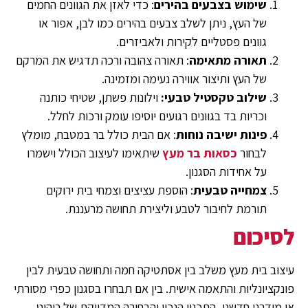
שימוש בצבעים בהירים
: כדי לאזן את הגוונים החמים
של העץ, ניתן לשלב צבעים בהירים כמו לבן, אפור או
גוונים פסטליים לקירות ולאביזרים.
תאורה מתאימה
: תאורה צהובה ורכה תדגיש את המרקם
של העץ ותיצור אווירה נעימה ומזמינה.
שילוב טקסטיל טבעי:
וילונות פשתן, שטיחי כותנה
וכריות בד בגוונים רגועים יוסיפו עומק ורכות לחלל.
פינות ישיבה נוחות
: אם הבית כולל בר במטבח, מומלץ
לבחור
כסאות בר מעץ
שיתאימו לעיצוב הכולל וישמרו
על אחידות הסגנון.
צמחייה טבעית
: הוספת עציצים וצמחי בית ירוקים
תורמת לחיבור לטבע וליצירת תחושה מרעננת.
לסיכום
עיצוב בית מעץ משלב בין אסתטיקה חמה ותחושה טבעית לבין
פונקציונליות והתאמה אישית. בין אם תבחרו בסגנון כפרי מסורתי
או מודרני חדשני, התכנון הנכון והבחירה המדויקת של ריהוט