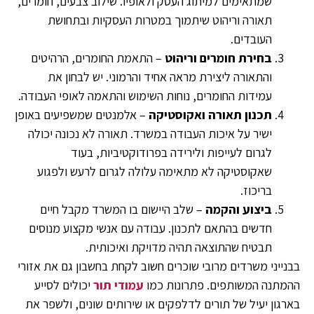
שמתאימים למיתוג העסק ולאופיו. שילוב צבעים, חומרים,
תאורה וריהוט שיתמוך במטרות העסקיות ובתחושת
העובדים.
בחירת חומרים וריהוט
– התאמת החומרים, הרהיטים
והתאורה ליצירת מראה אחיד והרמוני. יש לבחון את
עמידות החומרים, נוחות השימוש והתאמה לאופי העבודה.
תכנון תאורה ואקוסטיקה
– אלמנטים שמשפיעים באופן
ישיר על איכות העבודה במשרד. תאורה לא נכונה יכולה
לגרום לעייפות ולירידה בפרודוקטיביות, בעוד
שאקוסטיקה לא מתאימה עלולה לגרום לרעש ולפגוע
בריכוז.
ביצוע והקמה
– שלב היישום בו המשרד מקבל חיים
חדשים בהתאם לתכנון. עבודה עם אנשי מקצוע מנוסים
תבטיח שהתוצאה תהיה מדויקת ואיכותית.
בבנייני משרדים מרובי שוכרים חשוב לקחת בחשבון גם את אזורי
ההמתנה המשותפים. פתרונות כמו
עמודי תור
יכולים לסייע
בארגון יעיל של תורים לדלפקים או שירותים שונים, ולשפר את