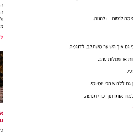
הח
הת
מה לנסות – ולהנות.
ול
מכ
לה
י גם איך השיער משתלב. לדוגמה:
ת או שמלות ערב.
י.
גם ללבוש הכי יומיומי.
מוד אותו תוך כדי תנועה.
אי
וב
כל