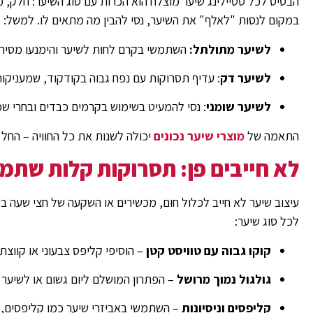
הבסיס לכל סטיילינג שיער מוצלח הוא הכרות עם סוג השיער: חלק, 
במקום לנסות "לאלף" את השיער, נסי להבין מה מתאים לו. למשל:
לשיער מתולתל:
השתמשי בקרם לחות לשיער והימנעו מסירו
לשיער דק
: עדיף תסרוקות עם נפח גבוה בקודקוד, שמעניקו
לשיער שומני
: נסי להמעיט בשימוש בקרמים כבדים ובחרי שמפו 
התאמה של
מוצרי שיער נכונים
יכולה לשנות את כל החוויה – החל 
לא חייבים פן: תסרוקות קלות שתמי
עיצוב שיער לא חייב לכלול חום, מכשירים או השקעה של חצי שעה ב
לכל סוג שיער:
קוקו גבוה עם טוויסט קטן
– הוסיפי קליפס צבעוני או קווצ
גולגול נמוך מרושל
– הפתרון המושלם ליום גשום או לשיער 
קליפסים וניסיונות
– השתמשי באביזרי שיער כמו קליפסים, ס