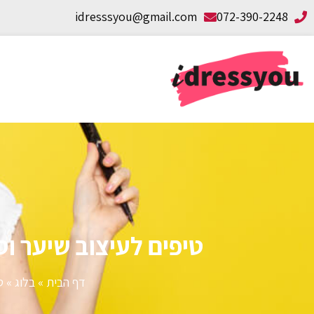
idresssyou@gmail.com
072-390-2248
טיפים לעיצוב שיער וס
דף הבית
»
בלוג
»
ט