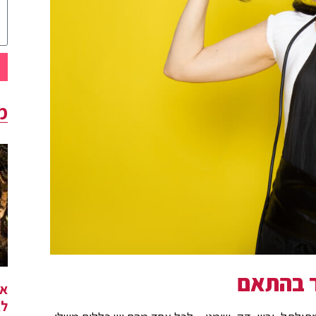
מ
ר בהתאם
אי
לא