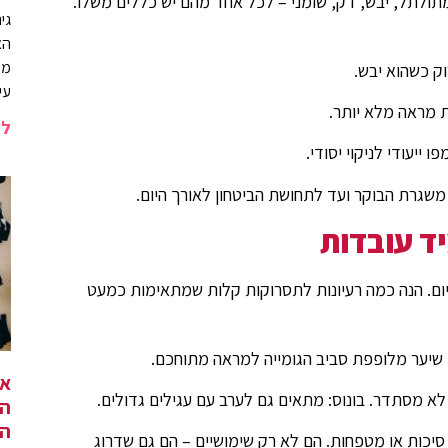
מתולתל, יבש, דק, שומני – לכל אחד מהם יש כללים משלו.
גי
הא
מש
ק כשהוא יבש.
עי
ת מראה מלא יותר.
לה
ייעודי לניקוי יסודי.
משגרת הבוקר ועד לתחושת הביטחון לאורך היום.
ד עובדות
יום. הנה כמה רעיונות לתסרוקות קלות שמתאימות כמעט
ת שיער מלופפת סביב הגומייה למראה מתוחכם.
אי
לא מסתדר. בונוס: מתאים גם לערב עם עגילים גדולים.
המ
הו
יכות או מטפחות. הם לא רק שימושיים – הם גם שדרוג