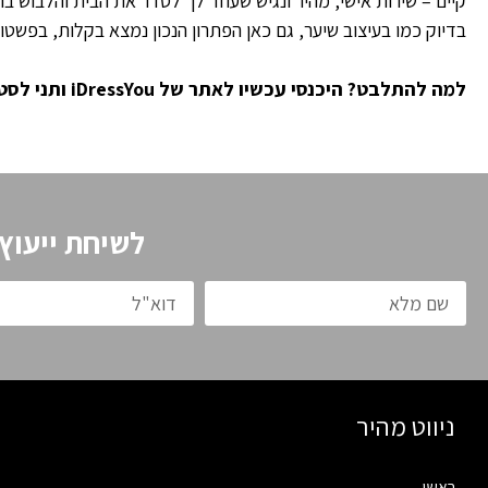
קיים – שירות אישי, מהיר ונגיש שעוזר לך לסדר את הבית והלבוש 
בדיוק כמו בעיצוב שיער, גם כאן הפתרון הנכון נמצא בקלות, בפשט
למה להתלבט? היכנסי עכשיו לאתר של iDressYou ותני לסטייל שלך להתחיל מהשיער – ולהגיע עד הספה.
לשיחת ייעוץ
ניווט מהיר
ראשי