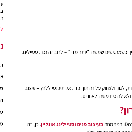
עי
בג
הק
לה
נ
. כשמרגישים שמשהו "יותר מדי" – לרוב זה נכון. סטיילינג
רא
או
 לגוון ולצחוק על זה תוך כדי. אל תיכנסי ללחץ – עיצוב
סט
ולא להוכיח משהו לאחרים.
הו
ון?
סט
סט
בעיצוב פנים וסטיילינג אונליין
. כן, זה