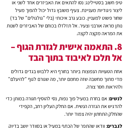
טיפ חשוב בסטיילינג: נסו להתאים את האביזרים אחד לשני או
ליצור ניגודיות מעניינת. צעיף משובץ גדול יכול להפוך מעיל
שחור פשוט למעניין. כובע גרב איכותי (בלי "גולגולים" של בד)
נותן מראה אורבני וצעיר. אל תזלזלו בכוחם של האביזרים לשנות
את המראה מקצה לקצה.
8. התאמה אישית לגזרת הגוף –
אל תלכו לאיבוד בתוך הבד
אחת הטעויות הנפוצות ביותר בחורף היא ללבוש בגדים גדולים
מדי מתוך מחשבה שזה מחמם יותר, מה שגורם לגוף "להיעלם"
ולהיראות חסר צורה.
לנשים
: אם בחרת במעיל פוך נפוח, נסי להוסיף חגורה במותן כדי
להדגיש את הגזרה הנשית. אם החלק העליון רחב, הקפידי
שהחלק התחתון יהיה צמוד יותר.
לגברים
: וודאו שהתפר של הכתף במעיל או בסוודר יושב בדיוק