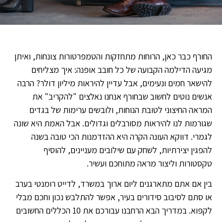
החורף כבר כאן, הרוחות מתחזקות והטמפרטורות צונחות, ואיתן
מגיעה הדילמה הקבועה של כל חובב אופנה: איך מצליחים
להישאר חמים ונעימים, אבל עדיין להיראות מיליון דולר? הרבה
אנשים נוטים לחשוב שבחורף אנחנו נאלצים "להקריב" את
המראה החיצוני לטובת הנוחות, ולובשים ערימות של בגדים
שגורמות לנו להיראות מסורבלים וגדולים. אבל האמת היא שונה
לגמרי. דווקא העונה הקרה היא ההזדמנות הכי טובה בשנה
להפגין יצירתיות, לשחק עם שילובים מעניינים, להוסיף
טקסטורות וליצור מראה מתוחכם ועשיר.
בין אם אתם מתארגנים ליום ארוך במשרד, לדייט רומנטי בערב
או סתם לסיבוב סידורים בעיר, אפשר להתלבש נכון וחכם מבלי
לקפוא. במדריך הבא הרחבנו עבורכם את 10 הכללים החשובים