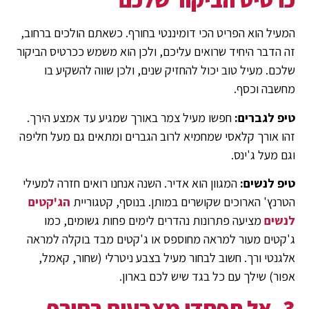
המעיל הוא הפריט הכי דומיננטי בחורף. כשאתם הולכים ברחוב,
זה הדבר היחיד שרואים עליכם, ולכן הוא משמש ככרטיס הביקור
שלכם. מעיל טוב יכול להחזיק שנים, ולכן שווה להשקיע בו
מחשבה וכסף.
טיפ לגברים:
חפשו מעיל צמר באורך שמגיע עד אמצע הירך.
זהו אורך קלאסי שמחמיא לרוב הגברים ומתאים גם מעל חליפה
וגם מעל ג'ינס.
טיפ לנשים:
המגוון הוא אדיר. השנה אנחנו רואים חזרה למעילי
הטרנץ' הארוכים שקושרים במותן. בנוסף, קטגוריית
הג'קטים
לנשים
מציעה פתרונות נהדרים לימים פחות גשומים, כמו
ג'קטים מעור למראה מחוספס או ג'קטים מבד בוקלה למראה
אלגנטי ורך. חשוב לבחור מעיל בצבע ניטרלי (שחור, קאמל,
אפור) שילך עם כל בגד שיש לכם בארון.
3. אל תפחדו מצבעים בחורף –