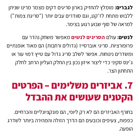
לגברים:
מומלץ להחזיק בארון סריגים דקים מצמר מרינו שניתן
ללבוש מתחת לז'קט, וגם סוודרים עבים יותר ("סריגת צמות")
למראה של סוף שבוע רגוע בצימר.
לנשים:
עולם
הסריגים לנשים
מאפשר משחק נהדר עם
פרופורציות. סריגי אוברסייז (גדולים ורחבות) הם מאוד אופנתיים
ומשדרים נינוחות. אפשר לשלב סריג גדול עם טייץ דמוי עור או
ג'ינס סקיני כדי ליצור איזון נכון בין החלק העליון הרחב לחלק
התחתון הצר.
7. אביזרים משלימים – הפרטים
הקטנים שעושים את ההבדל
בחורף האביזרים הם לא רק ליופי, הם פונקציונליים והכרחיים.
כפפות, צעיפים וכובעים הם הדרך הזולה והמהירה ביותר לשדרג
הופעה.