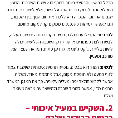
הכלל הראשון והבסיסי ביותר בחורף הוא שיטת השכבות. הרעיון
הוא לא סתם לזרוק בגדים אחד על השני, אלא ליצור בידוד חכם
שגם נראה טוב. המטרה היא ללכוד את חום הגוף בין השכבות,
וגם לאפשר גמישות כשנכנסים ממקום קר למקום מחומם.
לגברים:
התחילו עם חולצת בסיס דקה וצמודה יחסית. מעליה,
לבשו חולצת כפתורים או סריג דק. השכבה השלישית יכולה
להיות בלייזר, ג'קט ג'ינס או קרדיגן פתוח. המראה שנוצר הוא
מורכב ומעניין.
לנשים
: הסוד הוא בבסיס. גופייה תרמית איכותית שיושבת צמוד
לגוף כמעט ולא תופסת מקום, אבל מחממת מאוד. מעליה
אפשר ללבוש חולצה יפה ומעליה עליונית. כך אם המזגן במשרד
מחמם מדי, אפשר להוריד שכבה ולהישאר עם מראה מעוצב
ושלם.
2. השקיעו במעיל איכותי –
כרטיס הביקור שלכם