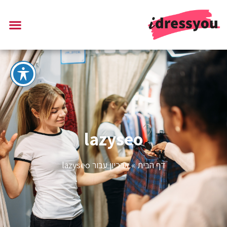
lazyseo
דף הבית
»
ארכיון עבור lazyseo