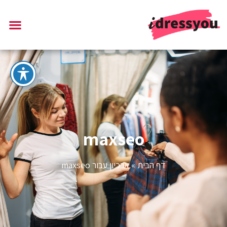
maxseo
דף הבית
»
ארכיון עבור maxseo