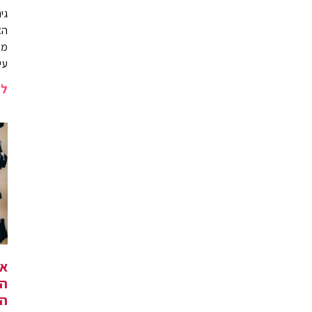
גי
הא
מש
עי
לה
אי
המ
הו