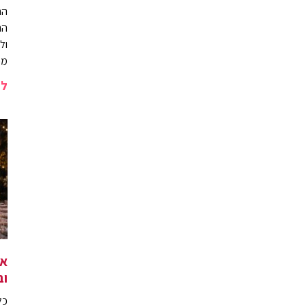
הח
הת
ול
מכ
לה
אי
וב
כל