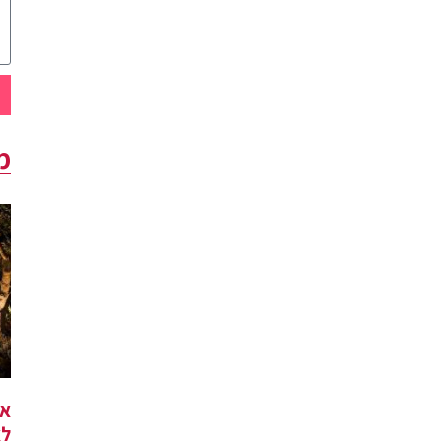
מ
אי
לא